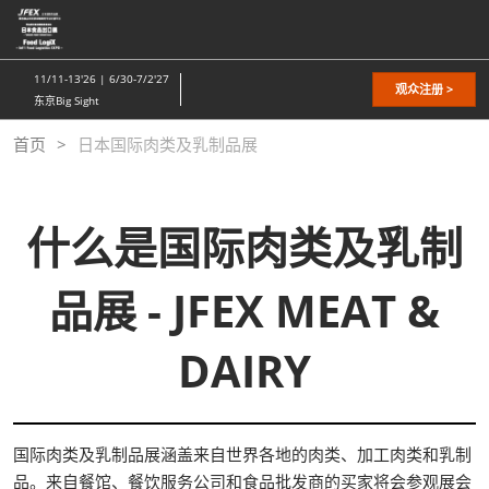
直
接
跳
11/11-13'26 | 6/30-7/2'27
观众注册 >
转
东京Big Sight
至
首页
日本国际肉类及乳制品展
内
容
什么是国际肉类及乳制
品展 - JFEX MEAT &
DAIRY
国际肉类及乳制品展涵盖来自世界各地的肉类、加工肉类和乳制
品。来自餐馆、餐饮服务公司和食品批发商的买家将会参观展会