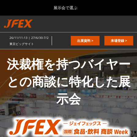
Press
ス
展示会で選ぶ
Escape
キ
to
ッ
close
総合TOP
グ
プ
the
ロ
2026年11月11日
し
ー
menu.
東京ビッグサイト / Tokyo Big Sight
26/11/11-13 | 27/6/30-7/2
バ
出展資料 >
来場登録 >
て
東京ビッグサイト
ル
進
JFEX（ジ
ナ
日本の食品”輸出EXPO
ビ
む
決裁権を持つバイヤー
2026年11月11日
ゲ
東京ビッグサイト / Tokyo Big Sight
ー
ェ
シ
との商談に特化した展
ョ
JFEX
ン
2026年11月11日
を
イ
東京ビッグサイト / Tokyo Big Sight
示会
折
り
た
国際 食品物流EXPO
フ
た
2027年06月30日
む
東京ビッグサイト / Tokyo Big Sight