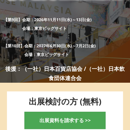
ェ
“日本の食器・調理器具”輸出EXPO
2027年06月30日
東京ビッグサイト / Tokyo Big Sight
ッ
【第9回】会期：2026年11月11日(水)～13日(金)
会場：東京ビッグサイト
ク
【第10回】会期：2027年6月30日(水)～7月2日(金)
ス）-
会場：東京ビッグサイト
後援：（一社）日本百貨店協会 /（一社）日本飲
国
食団体連合会
際
出展検討の方 (無料)
食
出展資料を請求する >>