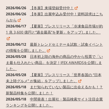
2026/06/26
【冬展】来場登録受付中！
2026/06/26
【冬展】出展申込み受付中！資料請求はこち
らから
2026/06/17
【夏展】プレスリリース「冷凍食品市場が約
1 兆 3,600 億円と“過去最高”を更新」をアップしました。
2026/06/12
最新トレンドセミナー＆試飲・試食イベント
の情報を公開しました。
2026/05/28
日本初上陸の海外の商品の中から投票で「い
ま最も仕入れたい商品」を決定！JFEX AWARDSを公開しま
した。
2026/05/28
【夏展】プレスリリース「世界各国の “日本
未上陸グルメ” が集結」をアップしました。
2026/05/18
まだ知られていない製品に出会えるかも！？
新製品特集を公開しました！
2026/05/18
中間発表！出展社・製品検索サイト注目企業
ランキングを公開しました。