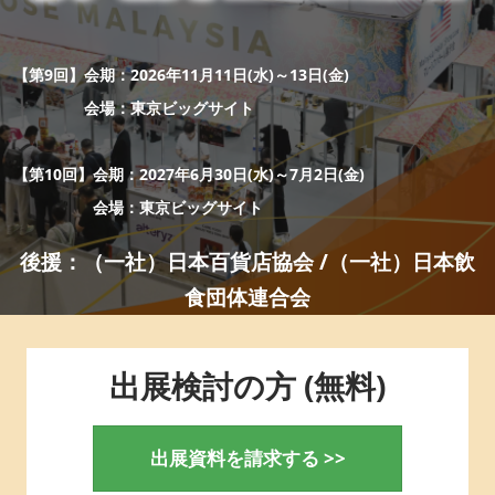
ェ
“日本の食器・調理器具”輸出EXPO
2027年06月30日
東京ビッグサイト / Tokyo Big Sight
ッ
【第9回】会期：2026年11月11日(水)～13日(金)
会場：東京ビッグサイト
ク
【第10回】会期：2027年6月30日(水)～7月2日(金)
ス）-
会場：東京ビッグサイト
後援：（一社）日本百貨店協会 /（一社）日本飲
国
食団体連合会
際
出展検討の方 (無料)
食
出展資料を請求する >>