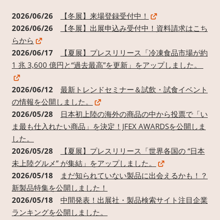
2026/06/26
【冬展】来場登録受付中！
2026/06/26
【冬展】出展申込み受付中！資料請求はこち
らから
2026/06/17
【夏展】プレスリリース「冷凍食品市場が約
1 兆 3,600 億円と“過去最高”を更新」をアップしました。
2026/06/12
最新トレンドセミナー＆試飲・試食イベント
の情報を公開しました。
2026/05/28
日本初上陸の海外の商品の中から投票で「い
ま最も仕入れたい商品」を決定！JFEX AWARDSを公開しま
した。
2026/05/28
【夏展】プレスリリース「世界各国の “日本
未上陸グルメ” が集結」をアップしました。
2026/05/18
まだ知られていない製品に出会えるかも！？
新製品特集を公開しました！
2026/05/18
中間発表！出展社・製品検索サイト注目企業
ランキングを公開しました。