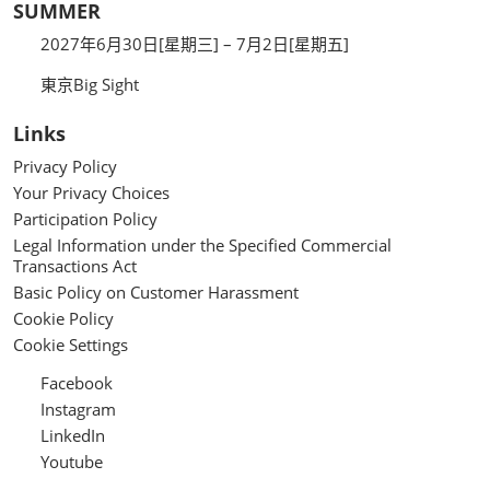
SUMMER
2027年6月30日[星期三] – 7月2日[星期五]
東京Big Sight
Links
Privacy Policy
Your Privacy Choices
Participation Policy
Legal Information under the Specified Commercial
Transactions Act
Basic Policy on Customer Harassment
Cookie Policy
Cookie Settings
Facebook
Instagram
LinkedIn
Youtube