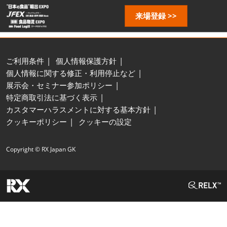
ス
ペ
来場登録 >>
キ
ー
ッ
ジ
プ
ナ
し
ビ
ご利用条件
個人情報保護方針
ゲ
て
個人情報に関する修正・利用停止など
ー
進
展示会・セミナー参加ポリシー
シ
む
特定商取引法に基づく表示
ョ
カスタマーハラスメントに対する基本方針
ン
クッキーポリシー
クッキーの設定
を
開
く
Copyright © RX Japan GK