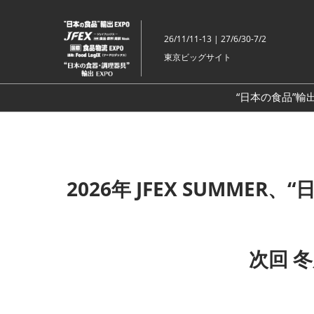
ス
キ
26/11/11-13 | 27/6/30-7/2
ッ
東京ビッグサイト
プ
し
て
“日本の食品”輸出
進
む
2026年 JFEX SUMMER
次回 