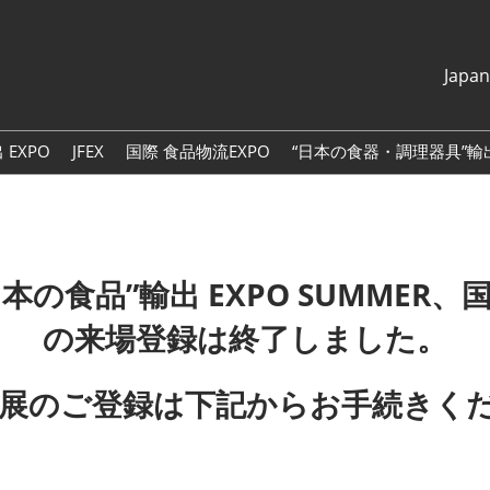
Japa
Japanese
English
 EXPO
JFEX
国際 食品物流EXPO
“日本の食器・調理器具”輸出
简体中文
繁體中文
한국어
、“日本の食品”輸出 EXPO SUMMER、
の来場登録は終了しました。
冬展のご登録は下記からお手続きく