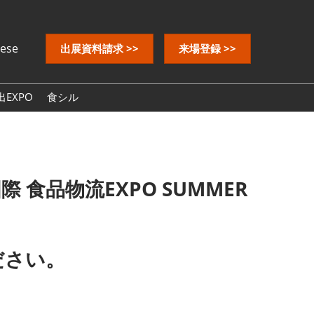
nese
出展資料請求 >>
来場登録 >>
EXPO
食シル
国際 食品物流EXPO SUMMER
ださい。