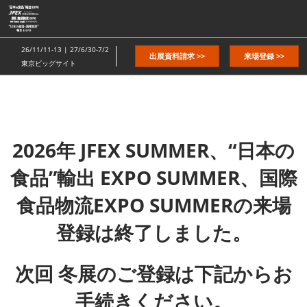
ス
キ
ッ
26/11/11-13 | 27/6/30-7/2
出展資料請求 >>
来場登録 >>
プ
東京ビッグサイト
し
て
進
む
2026年 JFEX SUMMER、“日本の
食品”輸出 EXPO SUMMER、国際
食品物流EXPO SUMMERの来場
登録は終了しました。
次回 冬展のご登録は下記からお
手続きください。