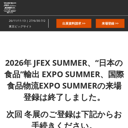
ス
キ
ッ
26/11/11-13 | 27/6/30-7/2
出展資料請求 >>
来場登録 >>
プ
東京ビッグサイト
し
て
進
む
2026年 JFEX SUMMER、“日本の
食品”輸出 EXPO SUMMER、国際
食品物流EXPO SUMMERの来場
登録は終了しました。
次回 冬展のご登録は下記からお
手続きください。