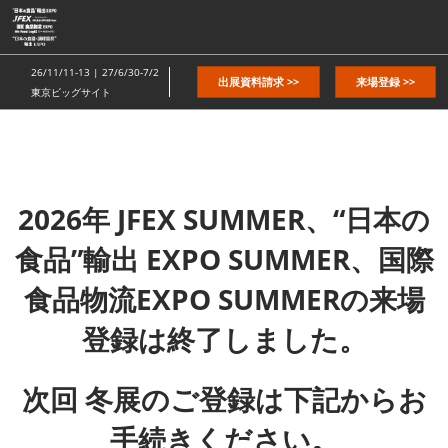
ス
キ
ッ
26/11/11-13 | 27/6/30-7/2
出展資料請求 >>
来場登録 >>
プ
東京ビッグサイト
し
て
進
む
2026年 JFEX SUMMER、“日本の
食品”輸出 EXPO SUMMER、国際
食品物流EXPO SUMMERの来場
登録は終了しました。
次回 冬展のご登録は下記からお
手続きください。