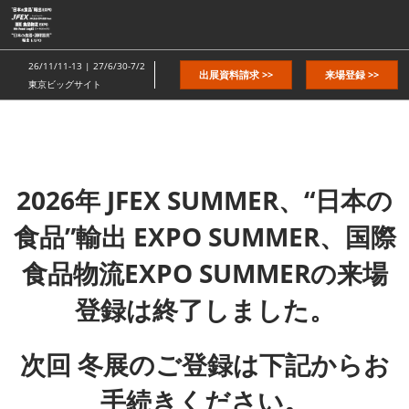
ス
キ
ッ
26/11/11-13 | 27/6/30-7/2
出展資料請求 >>
来場登録 >>
プ
東京ビッグサイト
し
て
進
む
2026年 JFEX SUMMER、“日本の
食品”輸出 EXPO SUMMER、国際
食品物流EXPO SUMMERの来場
登録は終了しました。
次回 冬展のご登録は下記からお
手続きください。