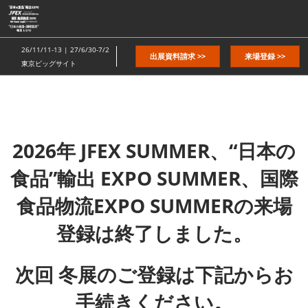
ス
キ
ッ
26/11/11-13 | 27/6/30-7/2
出展資料請求 >>
来場登録 >>
プ
東京ビッグサイト
し
て
進
む
2026年 JFEX SUMMER、“日本の
食品”輸出 EXPO SUMMER、国際
食品物流EXPO SUMMERの来場
登録は終了しました。
次回 冬展のご登録は下記からお
手続きください。