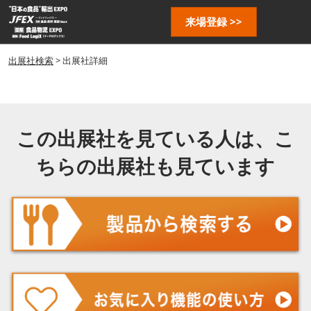
ス
ペ
来場登録 >>
キ
ー
ッ
ジ
プ
出展社検索
> 出展社詳細
ナ
し
ビ
ゲ
て
ー
進
シ
む
この出展社を見ている人は、こ
ョ
ン
ちらの出展社も見ています
を
開
く