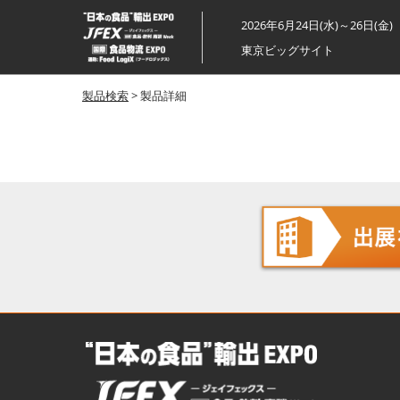
ス
2026年6月24日(水)～26日(金)
キ
東京ビッグサイト
ッ
プ
製品検索
> 製品詳細
し
て
進
む