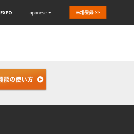
来場登録 >>
EXPO
Japanese
Press
Escape
to
close
the
menu.