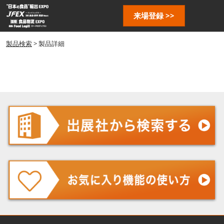
ス
ペ
来場登録 >>
キ
ー
ッ
ジ
プ
製品検索
> 製品詳細
ナ
し
ビ
ゲ
て
ー
進
シ
む
ョ
ン
を
開
く