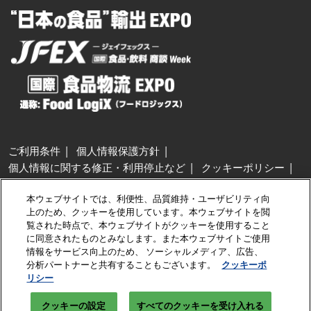
ご利用条件
個人情報保護方針
個人情報に関する修正・利用停止など
クッキーポリシー
展示会・セミナー参加ポリシー
本ウェブサイトでは、利便性、品質維持・ユーザビリティ向
特定商取引法に基づく表示
上のため、クッキーを使用しています。本ウェブサイトを閲
カスタマーハラスメントに対する基本方針
クッキーの設定
覧された時点で、本ウェブサイトがクッキーを使用すること
に同意されたものとみなします。また本ウェブサイトご使用
情報をサービス向上のため、 ソーシャルメディア、広告、
Copyright © RX Japan GK
分析パートナーと共有することもございます。
クッキーポ
リシー
クッキーの設定
すべてのクッキーを受け入れる