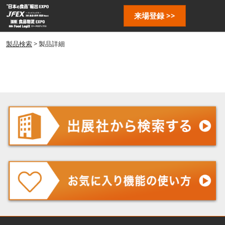
ス
ペ
来場登録 >>
キ
ー
ッ
ジ
プ
製品検索
> 製品詳細
ナ
し
ビ
ゲ
て
ー
進
シ
む
ョ
ン
を
開
く