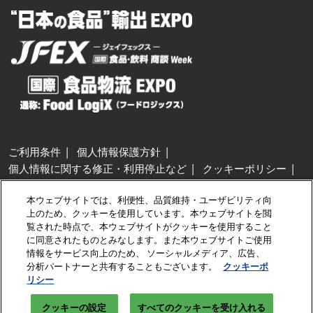
ご利用条件
個人情報保護方針
個人情報に関する修正・利用停止など
クッキーポリシー
展示会・セミナー参加ポリシー
本ウェブサイトでは、利便性、品質維持・ユーザビリティ向
特定商取引法に基づく表示
上のため、クッキーを使用しています。本ウェブサイトを閲
カスタマーハラスメントに対する基本方針
クッキーの設定
覧された時点で、本ウェブサイトがクッキーを使用すること
に同意されたものとみなします。また本ウェブサイトご使用
情報をサービス向上のため、 ソーシャルメディア、広告、
Copyright © RX Japan GK
分析パートナーと共有することもございます。
クッキーポ
リシー
クッキーの設定
すべてのクッキーを受け入れる