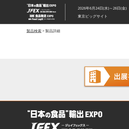
ス
2026年6月24日(水)～26日(金)
キ
東京ビッグサイト
ッ
プ
製品検索
> 製品詳細
し
て
進
む