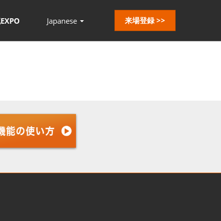
来場登録 >>
EXPO
Japanese
Press
Escape
to
close
the
menu.