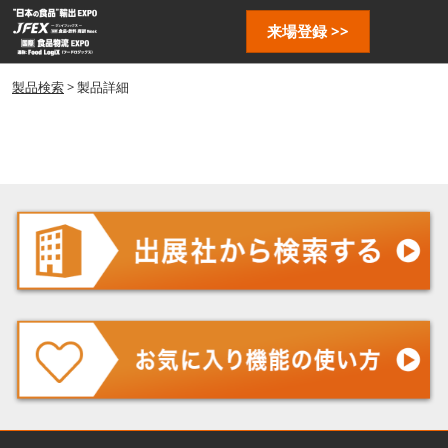
ス
ペ
来場登録 >>
キ
ー
ッ
ジ
プ
製品検索
> 製品詳細
ナ
し
ビ
ゲ
て
ー
進
シ
む
ョ
ン
を
開
く