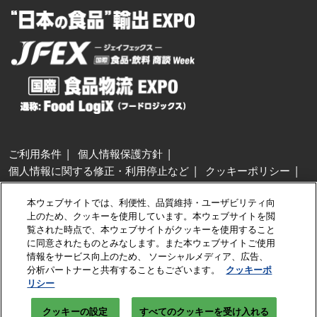
ご利用条件
個人情報保護方針
個人情報に関する修正・利用停止など
クッキーポリシー
展示会・セミナー参加ポリシー
本ウェブサイトでは、利便性、品質維持・ユーザビリティ向
特定商取引法に基づく表示
上のため、クッキーを使用しています。本ウェブサイトを閲
カスタマーハラスメントに対する基本方針
クッキーの設定
覧された時点で、本ウェブサイトがクッキーを使用すること
に同意されたものとみなします。また本ウェブサイトご使用
情報をサービス向上のため、 ソーシャルメディア、広告、
Copyright © RX Japan GK
分析パートナーと共有することもございます。
クッキーポ
リシー
クッキーの設定
すべてのクッキーを受け入れる