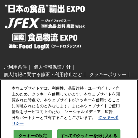
ご利用条件
個人情報保護方針
個人情報に関する修正・利用停止など
クッキーポリシー
展示会・セミナー参加ポリシー
本ウェブサイトでは、利便性、品質維持・ユーザビリティ向
特定商取引法に基づく表示
上のため、クッキーを使用しています。本ウェブサイトを閲
カスタマーハラスメントに対する基本方針
クッキーの設定
覧された時点で、本ウェブサイトがクッキーを使用すること
に同意されたものとみなします。また本ウェブサイトご使用
情報をサービス向上のため、 ソーシャルメディア、広告、
Copyright © RX Japan GK
分析パートナーと共有することもございます。
クッキーポ
リシー
クッキーの設定
すべてのクッキーを受け入れる