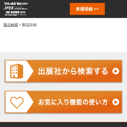
ス
ペ
来場登録 >>
キ
ー
ッ
ジ
プ
製品検索
> 製品詳細
ナ
し
ビ
ゲ
て
ー
進
シ
む
ョ
ン
を
開
く