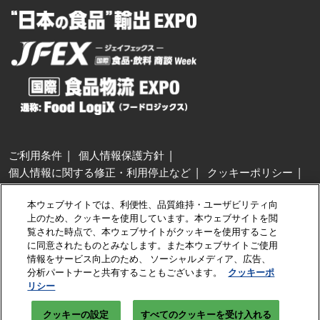
ご利用条件
個人情報保護方針
個人情報に関する修正・利用停止など
クッキーポリシー
展示会・セミナー参加ポリシー
本ウェブサイトでは、利便性、品質維持・ユーザビリティ向
特定商取引法に基づく表示
上のため、クッキーを使用しています。本ウェブサイトを閲
カスタマーハラスメントに対する基本方針
クッキーの設定
覧された時点で、本ウェブサイトがクッキーを使用すること
に同意されたものとみなします。また本ウェブサイトご使用
情報をサービス向上のため、 ソーシャルメディア、広告、
Copyright © RX Japan GK
分析パートナーと共有することもございます。
クッキーポ
リシー
クッキーの設定
すべてのクッキーを受け入れる