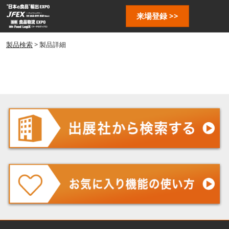
ス
ペ
来場登録 >>
キ
ー
ッ
ジ
プ
製品検索
> 製品詳細
ナ
し
ビ
ゲ
て
ー
進
シ
む
ョ
ン
を
開
く