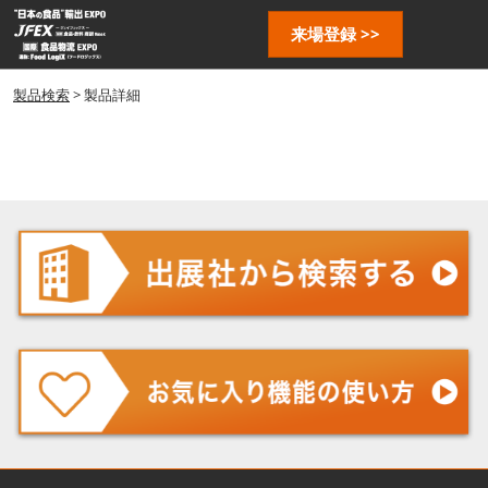
ス
ペ
来場登録 >>
キ
ー
ッ
ジ
プ
製品検索
> 製品詳細
ナ
し
ビ
ゲ
て
ー
進
シ
む
ョ
ン
を
開
く