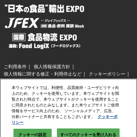
ご利用条件
個人情報保護方針
個人情報に関する修正・利用停止など
クッキーポリシー
展示会・セミナー参加ポリシー
本ウェブサイトでは、利便性、品質維持・ユーザビリティ向
特定商取引法に基づく表示
上のため、クッキーを使用しています。本ウェブサイトを閲
カスタマーハラスメントに対する基本方針
クッキーの設定
覧された時点で、本ウェブサイトがクッキーを使用すること
に同意されたものとみなします。また本ウェブサイトご使用
情報をサービス向上のため、 ソーシャルメディア、広告、
Copyright © RX Japan GK
分析パートナーと共有することもございます。
クッキーポ
リシー
クッキーの設定
すべてのクッキーを受け入れる