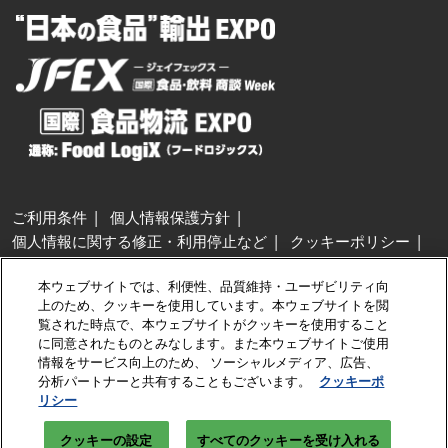
ご利用条件
個人情報保護方針
個人情報に関する修正・利用停止など
クッキーポリシー
展示会・セミナー参加ポリシー
本ウェブサイトでは、利便性、品質維持・ユーザビリティ向
特定商取引法に基づく表示
上のため、クッキーを使用しています。本ウェブサイトを閲
カスタマーハラスメントに対する基本方針
クッキーの設定
覧された時点で、本ウェブサイトがクッキーを使用すること
に同意されたものとみなします。また本ウェブサイトご使用
情報をサービス向上のため、 ソーシャルメディア、広告、
Copyright © RX Japan GK
分析パートナーと共有することもございます。
クッキーポ
リシー
クッキーの設定
すべてのクッキーを受け入れる