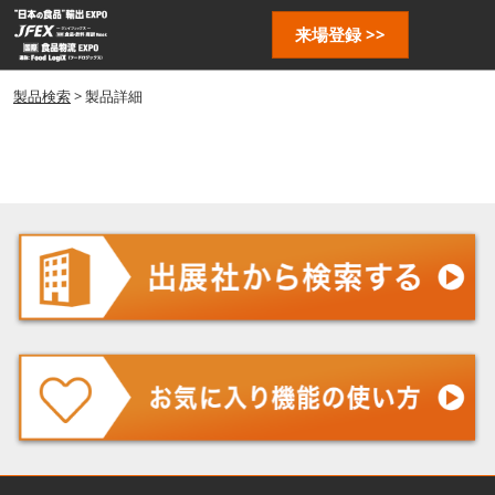
ス
ペ
来場登録 >>
キ
ー
ッ
ジ
プ
製品検索
> 製品詳細
ナ
し
ビ
ゲ
て
ー
進
シ
む
ョ
ン
を
開
く