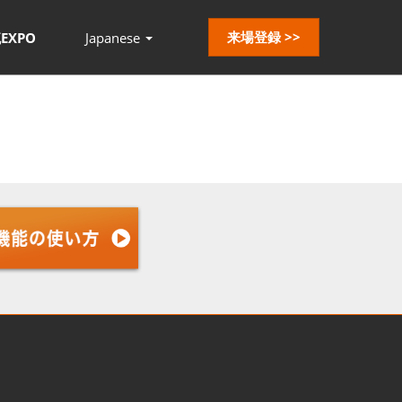
来場登録 >>
EXPO
Japanese
Press
Escape
to
close
the
menu.