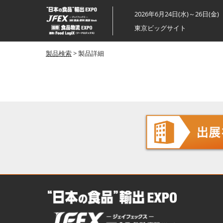
ス
2026年6月24日(水)～26日(金)
キ
東京ビッグサイト
ッ
プ
製品検索
> 製品詳細
し
て
進
む