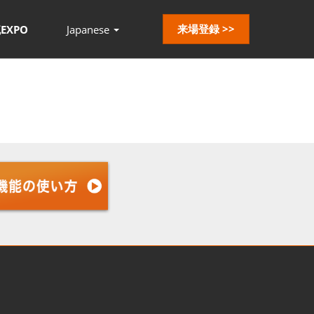
来場登録 >>
EXPO
Japanese
Press
Escape
to
close
the
menu.