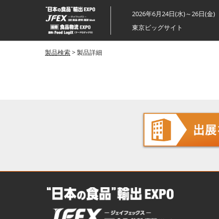
ス
2026年6月24日(水)～26日(金)
キ
東京ビッグサイト
ッ
プ
製品検索
> 製品詳細
し
て
進
む