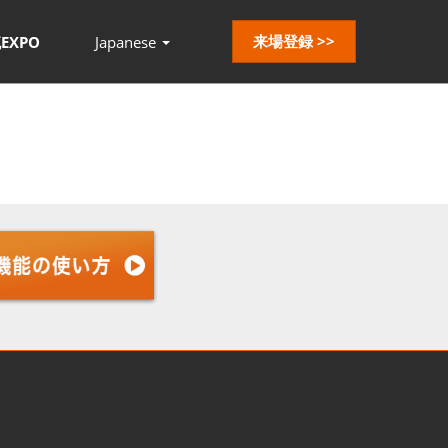
来場登録 >>
EXPO
Japanese
Press
Escape
to
close
the
menu.