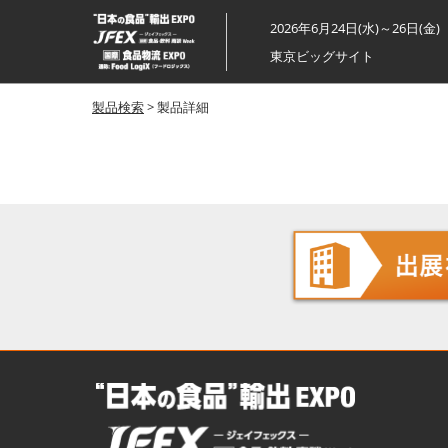
ス
2026年6月24日(水)～26日(金)
キ
東京ビッグサイト
ッ
プ
製品検索
> 製品詳細
し
て
進
む