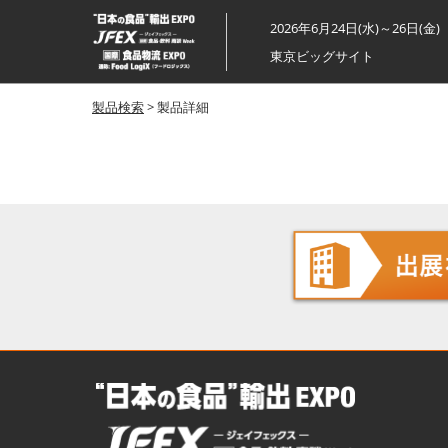
ス
2026年6月24日(水)～26日(金)
キ
東京ビッグサイト
ッ
プ
製品検索
> 製品詳細
し
て
進
む