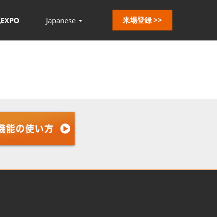
来場登録 >>
EXPO
Japanese
Press
Escape
to
close
the
menu.