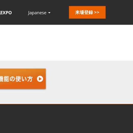
来場登録 >>
EXPO
Japanese
Press
Escape
to
close
the
menu.