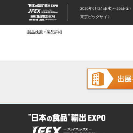
ス
2026年6月24日(水)～26日(金)
キ
東京ビッグサイト
ッ
プ
製品検索
> 製品詳細
し
て
進
む