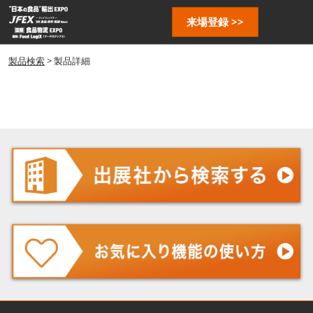
ス
ペ
来場登録 >>
キ
ー
ッ
ジ
プ
製品検索
> 製品詳細
ナ
し
ビ
ゲ
て
ー
進
シ
む
ョ
ン
を
開
く