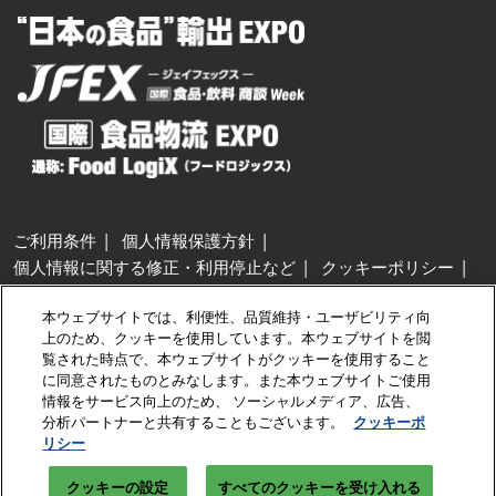
ご利用条件
個人情報保護方針
個人情報に関する修正・利用停止など
クッキーポリシー
展示会・セミナー参加ポリシー
本ウェブサイトでは、利便性、品質維持・ユーザビリティ向
特定商取引法に基づく表示
上のため、クッキーを使用しています。本ウェブサイトを閲
カスタマーハラスメントに対する基本方針
クッキーの設定
覧された時点で、本ウェブサイトがクッキーを使用すること
に同意されたものとみなします。また本ウェブサイトご使用
情報をサービス向上のため、 ソーシャルメディア、広告、
Copyright © RX Japan GK
分析パートナーと共有することもございます。
クッキーポ
リシー
クッキーの設定
すべてのクッキーを受け入れる