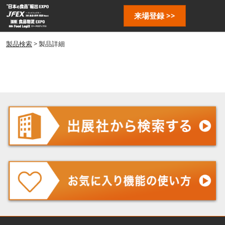
ス
ペ
来場登録 >>
キ
ー
ッ
ジ
プ
製品検索
> 製品詳細
ナ
し
ビ
ゲ
て
ー
進
シ
む
ョ
ン
を
開
く