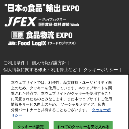
ご利用条件
個人情報保護方針
個人情報に関する修正・利用停止など
クッキーポリシー
展示会・セミナー参加ポリシー
本ウェブサイトでは、利便性、品質維持・ユーザビリティ向
特定商取引法に基づく表示
上のため、クッキーを使用しています。本ウェブサイトを閲
カスタマーハラスメントに対する基本方針
クッキーの設定
覧された時点で、本ウェブサイトがクッキーを使用すること
に同意されたものとみなします。また本ウェブサイトご使用
情報をサービス向上のため、 ソーシャルメディア、広告、
Copyright © RX Japan GK
分析パートナーと共有することもございます。
クッキーポ
リシー
クッキーの設定
すべてのクッキーを受け入れる