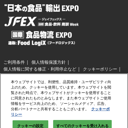
ご利用条件
個人情報保護方針
個人情報に関する修正・利用停止など
クッキーポリシー
展示会・セミナー参加ポリシー
本ウェブサイトでは、利便性、品質維持・ユーザビリティ向
特定商取引法に基づく表示
上のため、クッキーを使用しています。本ウェブサイトを閲
カスタマーハラスメントに対する基本方針
クッキーの設定
覧された時点で、本ウェブサイトがクッキーを使用すること
に同意されたものとみなします。また本ウェブサイトご使用
情報をサービス向上のため、 ソーシャルメディア、広告、
Copyright © RX Japan GK
分析パートナーと共有することもございます。
クッキーポ
リシー
クッキーの設定
すべてのクッキーを受け入れる