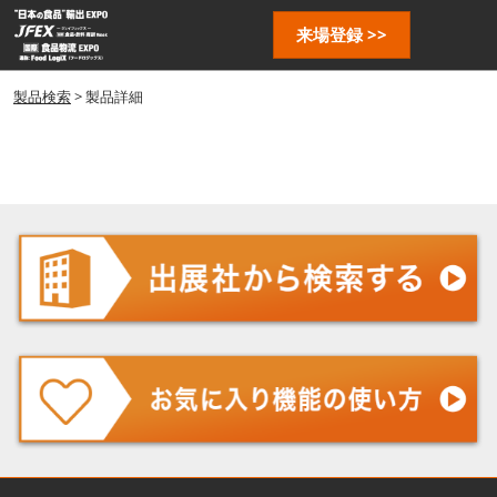
ス
ペ
来場登録 >>
キ
ー
ッ
ジ
プ
製品検索
> 製品詳細
ナ
し
ビ
ゲ
て
ー
進
シ
む
ョ
ン
を
開
く