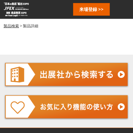
ス
ペ
来場登録 >>
キ
ー
ッ
ジ
プ
製品検索
> 製品詳細
ナ
し
ビ
ゲ
て
ー
進
シ
む
ョ
ン
を
開
く