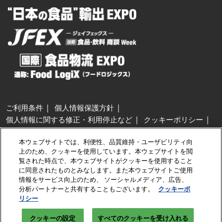
ご利用条件
個人情報保護方針
個人情報に関する修正・利用停止など
クッキーポリシー
展示会・セミナー参加ポリシー
本ウェブサイトでは、利便性、品質維持・ユーザビリティ向
特定商取引法に基づく表示
上のため、クッキーを使用しています。本ウェブサイトを閲
カスタマーハラスメントに対する基本方針
クッキーの設定
覧された時点で、本ウェブサイトがクッキーを使用すること
に同意されたものとみなします。また本ウェブサイトご使用
情報をサービス向上のため、 ソーシャルメディア、広告、
Copyright © RX Japan GK
分析パートナーと共有することもございます。
クッキーポ
リシー
クッキーの設定
すべてのクッキーを受け入れる