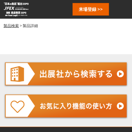
ス
ペ
来場登録 >>
キ
ー
ッ
ジ
プ
製品検索
> 製品詳細
ナ
し
ビ
ゲ
て
ー
進
シ
む
ョ
ン
を
開
く