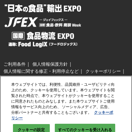
ご利用条件
個人情報保護方針
個人情報に関する修正・利用停止など
クッキーポリシー
展示会・セミナー参加ポリシー
本ウェブサイトでは、利便性、品質維持・ユーザビリティ向
特定商取引法に基づく表示
上のため、クッキーを使用しています。本ウェブサイトを閲
カスタマーハラスメントに対する基本方針
クッキーの設定
覧された時点で、本ウェブサイトがクッキーを使用すること
に同意されたものとみなします。また本ウェブサイトご使用
情報をサービス向上のため、 ソーシャルメディア、広告、
Copyright © RX Japan GK
分析パートナーと共有することもございます。
クッキーポ
リシー
クッキーの設定
すべてのクッキーを受け入れる