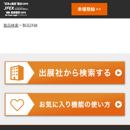
ス
ペ
来場登録 >>
キ
ー
ッ
ジ
プ
製品検索
> 製品詳細
ナ
し
ビ
ゲ
て
ー
進
シ
む
ョ
ン
を
開
く