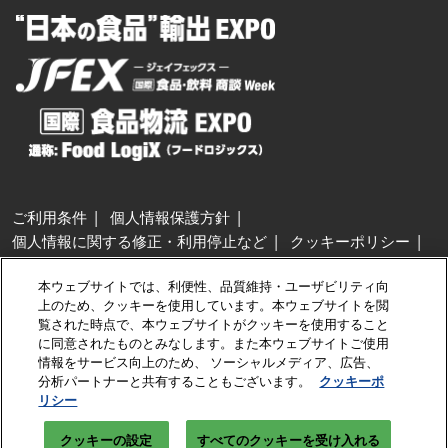
ご利用条件
個人情報保護方針
個人情報に関する修正・利用停止など
クッキーポリシー
展示会・セミナー参加ポリシー
本ウェブサイトでは、利便性、品質維持・ユーザビリティ向
特定商取引法に基づく表示
上のため、クッキーを使用しています。本ウェブサイトを閲
カスタマーハラスメントに対する基本方針
クッキーの設定
覧された時点で、本ウェブサイトがクッキーを使用すること
に同意されたものとみなします。また本ウェブサイトご使用
情報をサービス向上のため、 ソーシャルメディア、広告、
Copyright © RX Japan GK
分析パートナーと共有することもございます。
クッキーポ
リシー
クッキーの設定
すべてのクッキーを受け入れる