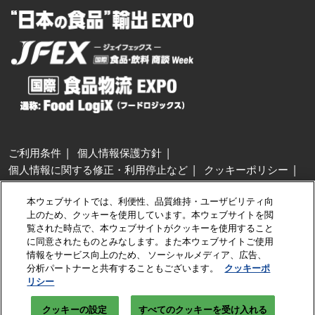
ご利用条件
個人情報保護方針
個人情報に関する修正・利用停止など
クッキーポリシー
展示会・セミナー参加ポリシー
本ウェブサイトでは、利便性、品質維持・ユーザビリティ向
特定商取引法に基づく表示
上のため、クッキーを使用しています。本ウェブサイトを閲
カスタマーハラスメントに対する基本方針
クッキーの設定
覧された時点で、本ウェブサイトがクッキーを使用すること
に同意されたものとみなします。また本ウェブサイトご使用
情報をサービス向上のため、 ソーシャルメディア、広告、
Copyright © RX Japan GK
分析パートナーと共有することもございます。
クッキーポ
リシー
クッキーの設定
すべてのクッキーを受け入れる