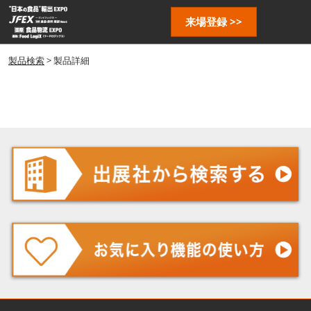
ス
ペ
来場登録 >>
キ
ー
ッ
ジ
プ
製品検索
> 製品詳細
ナ
し
ビ
ゲ
て
ー
進
シ
む
ョ
ン
を
開
く