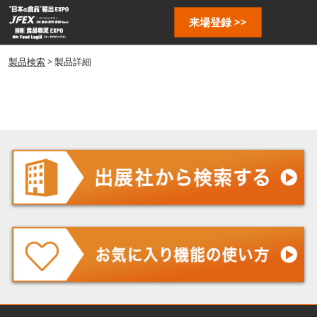
ス
ペ
来場登録 >>
キ
ー
ッ
ジ
プ
製品検索
> 製品詳細
ナ
し
ビ
ゲ
て
ー
進
シ
む
ョ
ン
を
開
く