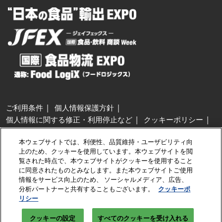
ご利用条件
個人情報保護方針
個人情報に関する修正・利用停止など
クッキーポリシー
展示会・セミナー参加ポリシー
本ウェブサイトでは、利便性、品質維持・ユーザビリティ向
特定商取引法に基づく表示
上のため、クッキーを使用しています。本ウェブサイトを閲
カスタマーハラスメントに対する基本方針
クッキーの設定
覧された時点で、本ウェブサイトがクッキーを使用すること
に同意されたものとみなします。また本ウェブサイトご使用
情報をサービス向上のため、 ソーシャルメディア、広告、
Copyright © RX Japan GK
分析パートナーと共有することもございます。
クッキーポ
リシー
クッキーの設定
すべてのクッキーを受け入れる