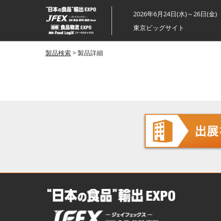
ス
2026年6月24日(水)～26日(金)
キ
東京ビッグサイト
ッ
プ
製品検索
> 製品詳細
し
て
進
む