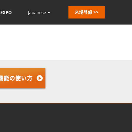
来場登録 >>
EXPO
Japanese
Press
Escape
to
close
the
menu.