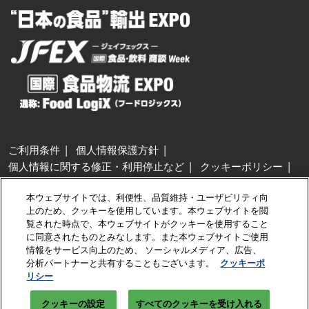
ご利用条件
個人情報保護方針
個人情報に関する修正・利用停止など
クッキーポリシー
展示会・セミナー参加ポリシー
本ウェブサイトでは、利便性、品質維持・ユーザビリティ向
特定商取引法に基づく表示
上のため、クッキーを使用しています。本ウェブサイトを閲
カスタマーハラスメントに対する基本方針
クッキーの設定
覧された時点で、本ウェブサイトがクッキーを使用すること
に同意されたものとみなします。また本ウェブサイトご使用
情報をサービス向上のため、 ソーシャルメディア、広告、
Copyright © RX Japan GK
分析パートナーと共有することもございます。
クッキーポ
リシー
クッキーの設定
すべてのクッキーを受け入れる