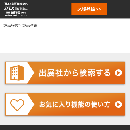
ス
ペ
来場登録 >>
キ
ー
ッ
ジ
プ
製品検索
> 製品詳細
ナ
し
ビ
ゲ
て
ー
進
シ
む
ョ
ン
を
開
く