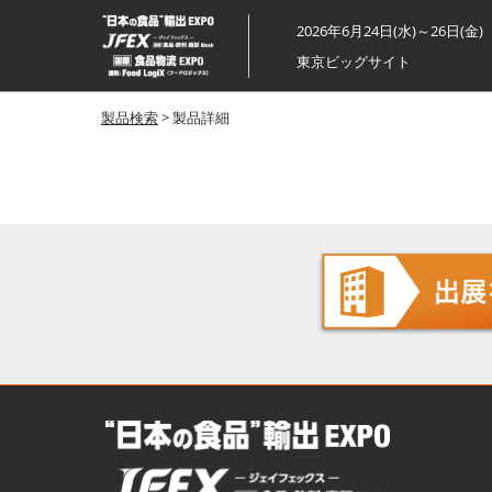
ス
2026年6月24日(水)～26日(金)
キ
東京ビッグサイト
ッ
プ
製品検索
> 製品詳細
し
て
進
む