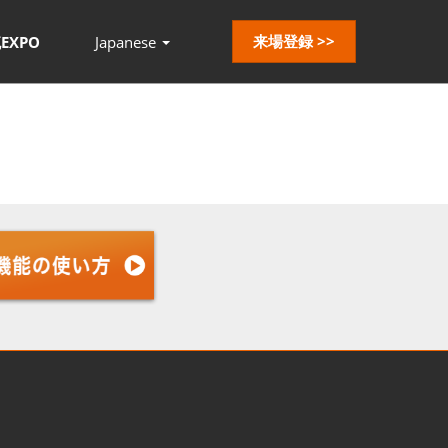
来場登録 >>
EXPO
Japanese
Press
Escape
to
close
the
menu.