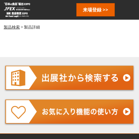
ス
ペ
来場登録 >>
キ
ー
ッ
ジ
プ
製品検索
> 製品詳細
ナ
し
ビ
ゲ
て
ー
進
シ
む
ョ
ン
を
開
く