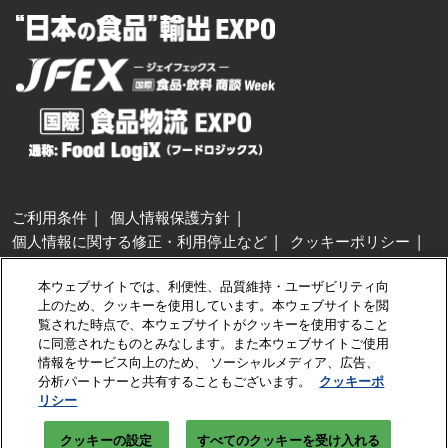
ご利用条件
個人情報保護方針
個人情報に関する修正・利用停止など
クッキーポリシー
展示会・セミナー参加ポリシー
本ウェブサイトでは、利便性、品質維持・ユーザビリティ向
特定商取引法に基づく表示
上のため、クッキーを使用しています。本ウェブサイトを閲
カスタマーハラスメントに対する基本方針
クッキーの設定
覧された時点で、本ウェブサイトがクッキーを使用すること
に同意されたものとみなします。また本ウェブサイトご使用
情報をサービス向上のため、 ソーシャルメディア、広告、
Copyright © RX Japan GK
分析パートナーと共有することもございます。
クッキーポ
リシー
クッキーの設定
すべてのクッキーを受け入れる