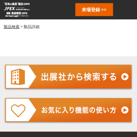
ス
ペ
来場登録 >>
キ
ー
ッ
ジ
プ
製品検索
> 製品詳細
ナ
し
ビ
ゲ
て
ー
進
シ
む
ョ
ン
を
開
く