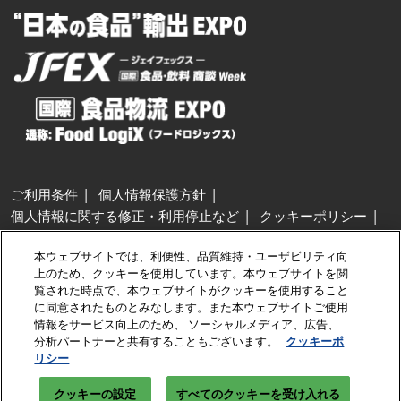
ご利用条件
個人情報保護方針
個人情報に関する修正・利用停止など
クッキーポリシー
展示会・セミナー参加ポリシー
本ウェブサイトでは、利便性、品質維持・ユーザビリティ向
特定商取引法に基づく表示
上のため、クッキーを使用しています。本ウェブサイトを閲
カスタマーハラスメントに対する基本方針
クッキーの設定
覧された時点で、本ウェブサイトがクッキーを使用すること
に同意されたものとみなします。また本ウェブサイトご使用
情報をサービス向上のため、 ソーシャルメディア、広告、
Copyright © RX Japan GK
分析パートナーと共有することもございます。
クッキーポ
リシー
クッキーの設定
すべてのクッキーを受け入れる