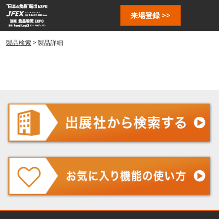
ス
ペ
来場登録 >>
キ
ー
ッ
ジ
プ
製品検索
> 製品詳細
ナ
し
ビ
ゲ
て
ー
進
シ
む
ョ
ン
を
開
く