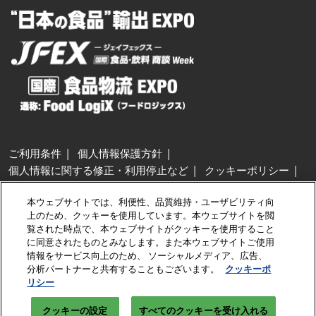
ご利用条件
個人情報保護方針
個人情報に関する修正・利用停止など
クッキーポリシー
展示会・セミナー参加ポリシー
本ウェブサイトでは、利便性、品質維持・ユーザビリティ向
特定商取引法に基づく表示
上のため、クッキーを使用しています。本ウェブサイトを閲
カスタマーハラスメントに対する基本方針
クッキーの設定
覧された時点で、本ウェブサイトがクッキーを使用すること
に同意されたものとみなします。また本ウェブサイトご使用
情報をサービス向上のため、 ソーシャルメディア、広告、
Copyright © RX Japan GK
分析パートナーと共有することもございます。
クッキーポ
リシー
クッキーの設定
すべてのクッキーを受け入れる