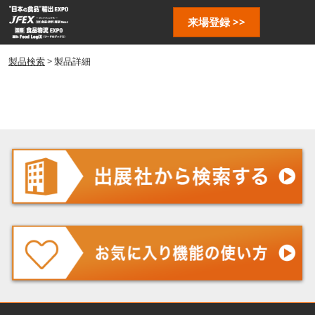
ス
ペ
来場登録 >>
キ
ー
ッ
ジ
プ
製品検索
> 製品詳細
ナ
し
ビ
ゲ
て
ー
進
シ
む
ョ
ン
を
開
く