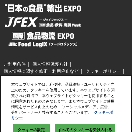
ご利用条件
個人情報保護方針
個人情報に関する修正・利用停止など
クッキーポリシー
展示会・セミナー参加ポリシー
本ウェブサイトでは、利便性、品質維持・ユーザビリティ向
特定商取引法に基づく表示
上のため、クッキーを使用しています。本ウェブサイトを閲
カスタマーハラスメントに対する基本方針
クッキーの設定
覧された時点で、本ウェブサイトがクッキーを使用すること
に同意されたものとみなします。また本ウェブサイトご使用
情報をサービス向上のため、 ソーシャルメディア、広告、
Copyright © RX Japan GK
分析パートナーと共有することもございます。
クッキーポ
リシー
クッキーの設定
すべてのクッキーを受け入れる