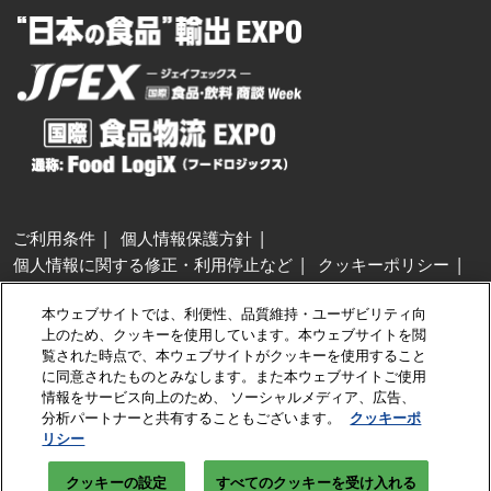
ご利用条件
個人情報保護方針
個人情報に関する修正・利用停止など
クッキーポリシー
展示会・セミナー参加ポリシー
本ウェブサイトでは、利便性、品質維持・ユーザビリティ向
特定商取引法に基づく表示
上のため、クッキーを使用しています。本ウェブサイトを閲
カスタマーハラスメントに対する基本方針
クッキーの設定
覧された時点で、本ウェブサイトがクッキーを使用すること
に同意されたものとみなします。また本ウェブサイトご使用
情報をサービス向上のため、 ソーシャルメディア、広告、
Copyright © RX Japan GK
分析パートナーと共有することもございます。
クッキーポ
リシー
クッキーの設定
すべてのクッキーを受け入れる