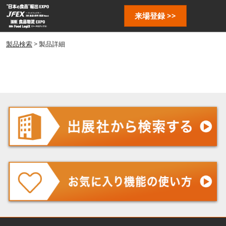
ス
ペ
来場登録 >>
キ
ー
ッ
ジ
プ
製品検索
> 製品詳細
ナ
し
ビ
ゲ
て
ー
進
シ
む
ョ
ン
を
開
く