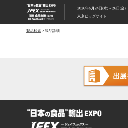
ス
2026年6月24日(水)～26日(金)
キ
東京ビッグサイト
ッ
プ
製品検索
> 製品詳細
し
て
進
む