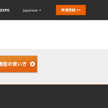
来場登録 >>
EXPO
Japanese
Press
Escape
to
close
the
menu.