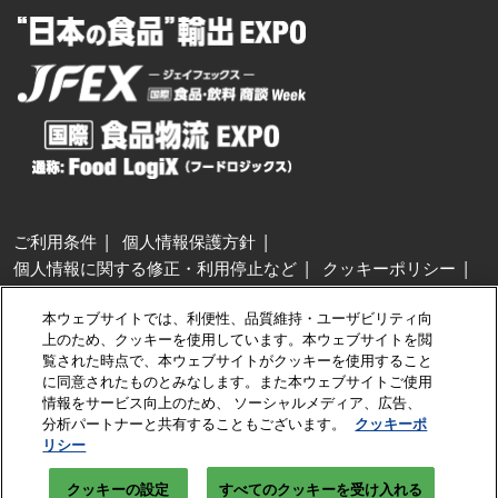
ご利用条件
個人情報保護方針
個人情報に関する修正・利用停止など
クッキーポリシー
展示会・セミナー参加ポリシー
本ウェブサイトでは、利便性、品質維持・ユーザビリティ向
特定商取引法に基づく表示
上のため、クッキーを使用しています。本ウェブサイトを閲
カスタマーハラスメントに対する基本方針
クッキーの設定
覧された時点で、本ウェブサイトがクッキーを使用すること
に同意されたものとみなします。また本ウェブサイトご使用
情報をサービス向上のため、 ソーシャルメディア、広告、
Copyright © RX Japan GK
分析パートナーと共有することもございます。
クッキーポ
リシー
クッキーの設定
すべてのクッキーを受け入れる