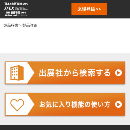
ス
ペ
来場登録 >>
キ
ー
ッ
ジ
プ
製品検索
> 製品詳細
ナ
し
ビ
ゲ
て
ー
進
シ
む
ョ
ン
を
開
く