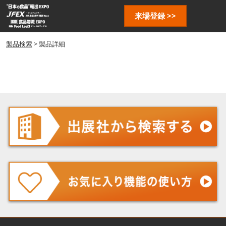
ス
ペ
来場登録 >>
キ
ー
ッ
ジ
プ
製品検索
> 製品詳細
ナ
し
ビ
ゲ
て
ー
進
シ
む
ョ
ン
を
開
く