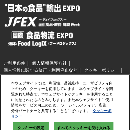
ご利用条件
個人情報保護方針
個人情報に関する修正・利用停止など
クッキーポリシー
展示会・セミナー参加ポリシー
本ウェブサイトでは、利便性、品質維持・ユーザビリティ向
特定商取引法に基づく表示
上のため、クッキーを使用しています。本ウェブサイトを閲
カスタマーハラスメントに対する基本方針
クッキーの設定
覧された時点で、本ウェブサイトがクッキーを使用すること
に同意されたものとみなします。また本ウェブサイトご使用
情報をサービス向上のため、 ソーシャルメディア、広告、
Copyright © RX Japan GK
分析パートナーと共有することもございます。
クッキーポ
リシー
クッキーの設定
すべてのクッキーを受け入れる