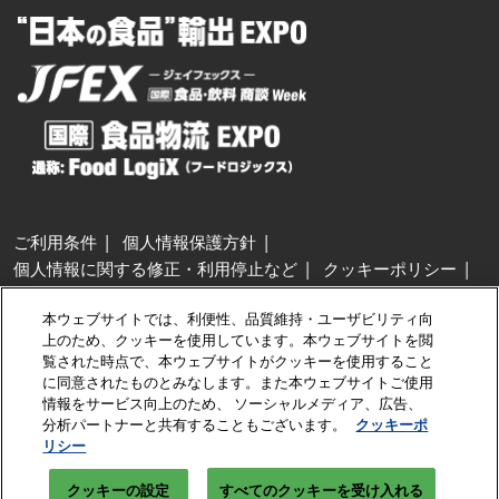
ご利用条件
個人情報保護方針
個人情報に関する修正・利用停止など
クッキーポリシー
展示会・セミナー参加ポリシー
本ウェブサイトでは、利便性、品質維持・ユーザビリティ向
特定商取引法に基づく表示
上のため、クッキーを使用しています。本ウェブサイトを閲
カスタマーハラスメントに対する基本方針
クッキーの設定
覧された時点で、本ウェブサイトがクッキーを使用すること
に同意されたものとみなします。また本ウェブサイトご使用
情報をサービス向上のため、 ソーシャルメディア、広告、
Copyright © RX Japan GK
分析パートナーと共有することもございます。
クッキーポ
リシー
クッキーの設定
すべてのクッキーを受け入れる