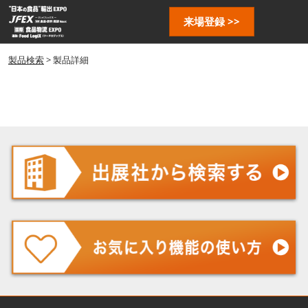
ス
ペ
来場登録 >>
キ
ー
ッ
ジ
プ
製品検索
> 製品詳細
ナ
し
ビ
ゲ
て
ー
進
シ
む
ョ
ン
を
開
く