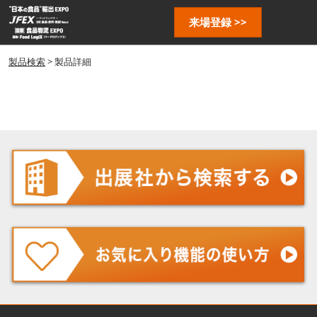
ス
ペ
来場登録 >>
キ
ー
ッ
ジ
プ
製品検索
> 製品詳細
ナ
し
ビ
ゲ
て
ー
進
シ
む
ョ
ン
を
開
く