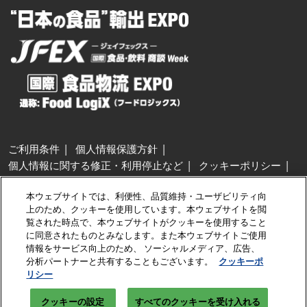
ご利用条件
個人情報保護方針
個人情報に関する修正・利用停止など
クッキーポリシー
展示会・セミナー参加ポリシー
本ウェブサイトでは、利便性、品質維持・ユーザビリティ向
特定商取引法に基づく表示
上のため、クッキーを使用しています。本ウェブサイトを閲
カスタマーハラスメントに対する基本方針
クッキーの設定
覧された時点で、本ウェブサイトがクッキーを使用すること
に同意されたものとみなします。また本ウェブサイトご使用
情報をサービス向上のため、 ソーシャルメディア、広告、
Copyright © RX Japan GK
分析パートナーと共有することもございます。
クッキーポ
リシー
クッキーの設定
すべてのクッキーを受け入れる