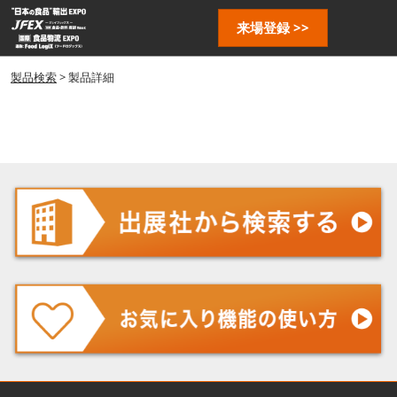
ス
ペ
来場登録 >>
キ
ー
ッ
ジ
プ
製品検索
> 製品詳細
ナ
し
ビ
ゲ
て
ー
進
シ
む
ョ
ン
を
開
く