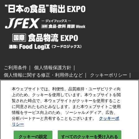
ご利用条件
個人情報保護方針
個人情報に関する修正・利用停止など
クッキーポリシー
展示会・セミナー参加ポリシー
本ウェブサイトでは、利便性、品質維持・ユーザビリティ向
特定商取引法に基づく表示
上のため、クッキーを使用しています。本ウェブサイトを閲
カスタマーハラスメントに対する基本方針
クッキーの設定
覧された時点で、本ウェブサイトがクッキーを使用すること
に同意されたものとみなします。また本ウェブサイトご使用
情報をサービス向上のため、 ソーシャルメディア、広告、
Copyright © RX Japan GK
分析パートナーと共有することもございます。
クッキーポ
リシー
クッキーの設定
すべてのクッキーを受け入れる