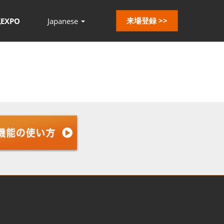
来場登録 >>
EXPO
Japanese
Press
Escape
to
close
the
menu.