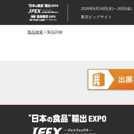
ス
2026年6月24日(水)～26日(金)
キ
東京ビッグサイト
ッ
プ
製品検索
> 製品詳細
し
て
進
む