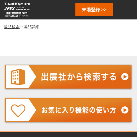
ス
ペ
来場登録 >>
キ
ー
ッ
ジ
プ
製品検索
> 製品詳細
ナ
し
ビ
ゲ
て
ー
進
シ
む
ョ
ン
を
開
く