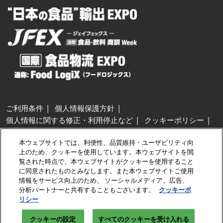
ご利用条件
個人情報保護方針
個人情報に関する修正・利用停止など
クッキーポリシー
展示会・セミナー参加ポリシー
本ウェブサイトでは、利便性、品質維持・ユーザビリティ向
特定商取引法に基づく表示
上のため、クッキーを使用しています。本ウェブサイトを閲
カスタマーハラスメントに対する基本方針
クッキーの設定
覧された時点で、本ウェブサイトがクッキーを使用すること
に同意されたものとみなします。また本ウェブサイトご使用
情報をサービス向上のため、 ソーシャルメディア、広告、
Copyright © RX Japan GK
分析パートナーと共有することもございます。
クッキーポ
リシー
クッキーの設定
すべてのクッキーを受け入れる